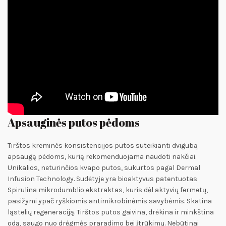
Apsauginės putos pėdoms
Tirštos kreminės konsistencijos putos suteikianti dvigubą
apsaugą pėdoms, kurią rekomenduojama naudoti nakčiai.
Unikalios, neturinčios kvapo putos, sukurtos pagal Dermal
Infusion Technology. Sudėtyje yra bioaktyvus patentuotas
Spirulina mikrodumblio ekstraktas, kuris dėl aktyvių fermetų,
pasižymi ypač ryškiomis antimikrobinėmis savybėmis. Skatina
ląstelių regeneraciją. Tirštos putos gaivina, drėkina ir minkština
odą, saugo nuo drėgmės praradimo bei įtrūkimų. Nebūtinai