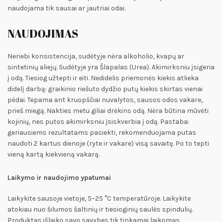
naudojama tik sausai ar jautriai odai.
NAUDOJIMAS
Neriebi konsistencija, sudėtyje nėra alkoholio, kvapų ar
sintetinių aliejų. Sudėtyje yra Šlapalas (Urea). Akimirksniu įsigeria
į odą. Tiesiog užtepti ir eiti. Nedidelis priemonės kiekis atlieka
didelį darbą: graikinio riešuto dydžio putų kiekis skirtas vienai
pėdai. Tepama ant kruopščiai nuvalytos, sausos odos vakare,
prieš miegą. Nakties metu giliai drėkins odą. Nėra būtina mūvėti
kojinių, nes putos akimirksniu įsiskverbia į odą. Pastaba:
geriausiems rezultatams pasiekti, rekomenduojama putas
naudoti 2 kartus dienoje (ryte ir vakare) visą savaitę. Po to tepti
vieną kartą kiekvieną vakarą.
Laikymo ir naudojimo ypatumai
Laikykite sausoje vietoje, 5–25 °C temperatūroje. Laikykite
atokiau nuo šilumos šaltinių ir tiesioginių saulės spindulių.
Produktas išlaiko savo savybes tik tinkamai laikomas