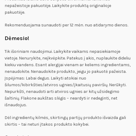
nepažeistoje pakuotėje. Laikykite produktą originalioje
pakuotėje.
Rekomenduojama sunaudoti per 12 mėn. nuo atidarymo dienos.
Dėmesio!
Tik išoriniam naudojimui. Laikykite vaikams nepasiekiamoje
vietoje. Nenurykite, neįkvėpkite. Patekus į akis, nuplaukite dideliu
kiekiu vandens. Esant alergijai vienam ar keliems ingredientams,
nenaudokite. Nenaudokite produkto, jeigu jo pakuotė pažeista.
Įspėjimas: Labai degus. Laikyti atokiai nuo
šilumos/kibirkšties/atviros ugnies/įkaitusių paviršių. Nerūkyti.
Nepurkšti, nenaudoti arti atviros ugnies ar kitų užsidegimo
šaltinių. Flakone aukštas slėgis – neardyti ir nedeginti, net
išnaudojus.
Dėl ingredientų kilmės, skirtingų partijų produkto išvaizda gali
skirtis – tai neturi įtakos produkto kokybei.