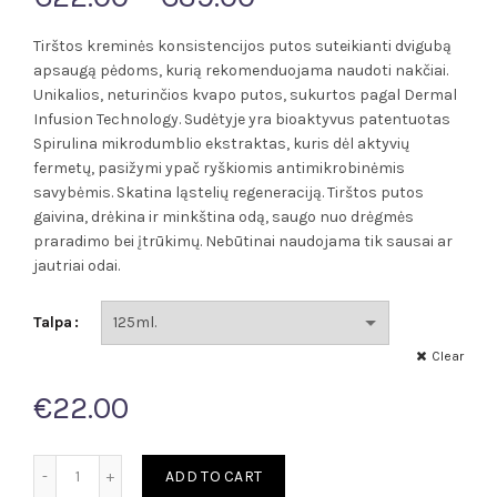
range:
Tirštos kreminės konsistencijos putos suteikianti dvigubą
apsaugą pėdoms, kurią rekomenduojama naudoti nakčiai.
€22.00
Unikalios, neturinčios kvapo putos, sukurtos pagal Dermal
Infusion Technology. Sudėtyje yra bioaktyvus patentuotas
through
Spirulina mikrodumblio ekstraktas, kuris dėl aktyvių
fermetų, pasižymi ypač ryškiomis antimikrobinėmis
€39.00
savybėmis. Skatina ląstelių regeneraciją. Tirštos putos
gaivina, drėkina ir minkština odą, saugo nuo drėgmės
praradimo bei įtrūkimų. Nebūtinai naudojama tik sausai ar
jautriai odai.
Talpa
Clear
€
22.00
FOOTLOGIX APSAUGINĖS PUTOS PĖDOMS - DD CREAM MOUS
ADD TO CART