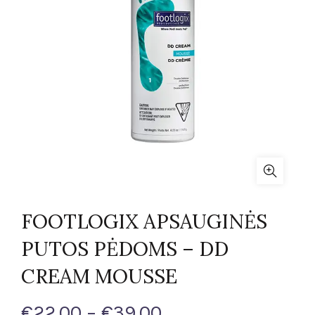
FOOTLOGIX APSAUGINĖS
PUTOS PĖDOMS – DD
CREAM MOUSSE
Price
€
22.00
–
€
39.00