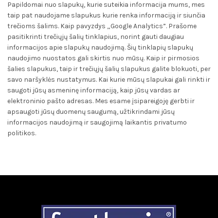
Papildomai nuo slapukų, kurie suteikia informacija mums, mes
taip pat naudojame slapukus kurie renka informaciją ir siunčia
trečioms šalims. Kaip pavyzdys „Google Analytics”. Prašome
pasitikrinti trečiųjų šalių tinklapius, norint gauti daugiau
informacijos apie slapukų naudojimą. Šių tinklapių slapukų
naudojimo nuostatos gali skirtis nuo mūsų. Kaip ir pirmosios
šalies slapukus, taip ir trečiųjų šalių slapukus galite blokuoti, per
savo naršyklės nustatymus. Kai kurie mūsų slapukai gali rinkti ir
saugoti jūsų asmeninę informaciją, kaip jūsų vardas ar
elektroninio pašto adresas. Mes esame įsipareigoję gerbti ir
apsaugoti jūsų duomenų saugumą, užtikrindami jūsų
informacijos naudojimą ir saugojimą laikantis privatumo
politikos.