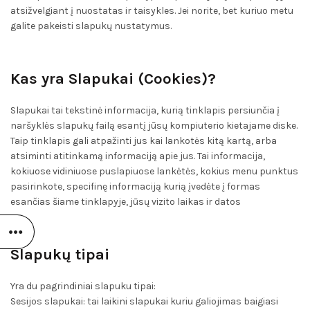
atsižvelgiant į nuostatas ir taisykles. Jei norite, bet kuriuo metu
galite pakeisti slapukų nustatymus.
Kas yra Slapukai (Cookies)?
Slapukai tai tekstinė informacija, kurią tinklapis persiunčia į
naršyklės slapukų failą esantį jūsų kompiuterio kietajame diske.
Taip tinklapis gali atpažinti jus kai lankotės kitą kartą, arba
atsiminti atitinkamą informaciją apie jus. Tai informacija,
kokiuose vidiniuose puslapiuose lankėtės, kokius menu punktus
pasirinkote, specifinę informaciją kurią įvedėte į formas
esančias šiame tinklapyje, jūsų vizito laikas ir datos
Slapukų tipai
Yra du pagrindiniai slapuku tipai:
Sesijos slapukai: tai laikini slapukai kuriu galiojimas baigiasi