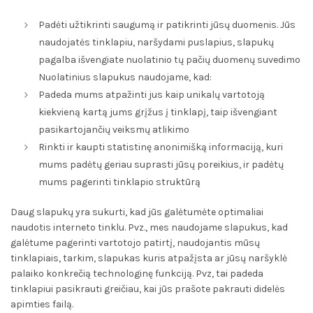
Padėti užtikrinti saugumą ir patikrinti jūsų duomenis. Jūs
naudojatės tinklapiu, naršydami puslapius, slapukų
pagalba išvengiate nuolatinio tų pačių duomenų suvedimo
Nuolatinius slapukus naudojame, kad:
Padeda mums atpažinti jus kaip unikalų vartotoją
kiekvieną kartą jums grįžus į tinklapį, taip išvengiant
pasikartojančių veiksmų atlikimo
Rinkti ir kaupti statistinę anonimišką informaciją, kuri
mums padėtų geriau suprasti jūsų poreikius, ir padėtų
mums pagerinti tinklapio struktūrą
Daug slapukų yra sukurti, kad jūs galėtumėte optimaliai
naudotis interneto tinklu. Pvz., mes naudojame slapukus, kad
galėtume pagerinti vartotojo patirtį, naudojantis mūsų
tinklapiais, tarkim, slapukas kuris atpažįsta ar jūsų naršyklė
palaiko konkrečią technologinę funkciją. Pvz, tai padeda
tinklapiui pasikrauti greičiau, kai jūs prašote pakrauti didelės
apimties failą.