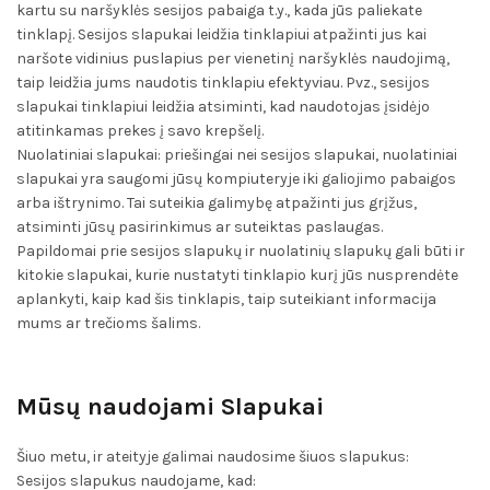
kartu su naršyklės sesijos pabaiga t.y., kada jūs paliekate
tinklapį. Sesijos slapukai leidžia tinklapiui atpažinti jus kai
naršote vidinius puslapius per vienetinį naršyklės naudojimą,
taip leidžia jums naudotis tinklapiu efektyviau. Pvz., sesijos
slapukai tinklapiui leidžia atsiminti, kad naudotojas įsidėjo
atitinkamas prekes į savo krepšelį.
Nuolatiniai slapukai: priešingai nei sesijos slapukai, nuolatiniai
slapukai yra saugomi jūsų kompiuteryje iki galiojimo pabaigos
arba ištrynimo. Tai suteikia galimybę atpažinti jus grįžus,
atsiminti jūsų pasirinkimus ar suteiktas paslaugas.
Papildomai prie sesijos slapukų ir nuolatinių slapukų gali būti ir
kitokie slapukai, kurie nustatyti tinklapio kurį jūs nusprendėte
aplankyti, kaip kad šis tinklapis, taip suteikiant informacija
mums ar trečioms šalims.
Mūsų naudojami Slapukai
Šiuo metu, ir ateityje galimai naudosime šiuos slapukus:
Sesijos slapukus naudojame, kad: