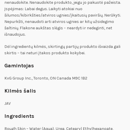
nenaudokite. Nenaudokite produkto, jeigu jo pakuotė pažeista.
Įspėjimas: Labai degus. Laikyti atokiai nuo
šilumos/kibirkšties/atviros ugnies/įkaitusių paviršių. Nerūkyti.
Nepurkšti, nenaudoti arti atviros ugnies ar kitų užsidegimo
šaltinių. Flakone aukštas slėgis – neardyti ir nedeginti, net
išnaudojus.
Dėl ingredientų kilmės, skirtingų partijų produkto išvaizda gali
skirtis – tai neturi įtakos produkto kokybei.
Gamintojas
KvG Group Inc., Toronto, ON Canada M9C 1B2
Kilmės šalis
JAV
Ingredients
Rough Skin – Water (Aqua), Urea, Cetearyl Ethylhexanoate,