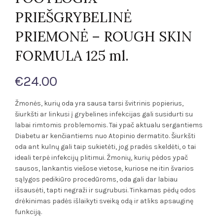
PRIEŠGRYBELINĖ
PRIEMONĖ – ROUGH SKIN
FORMULA 125 ml.
€
24.00
Žmonės, kurių oda yra sausa tarsi švitrinis popierius,
šiurkšti ar linkusi į grybelines infekcijas gali susidurti su
labai rimtomis problemomis. Tai ypač aktualu sergantiems
Diabetu ar kenčiantiems nuo Atopinio dermatito. Šiurkšti
oda ant kulnų gali taip sukietėti, jog pradės skeldėti, o tai
ideali terpė infekcijų plitimui. Žmonių, kurių pėdos ypač
sausos, lankantis viešose vietose, kuriose ne itin švarios
sąlygos pedikiūro procedūroms, oda gali dar labiau
išsausėti, tapti negraži ir sugrubusi. Tinkamas pėdų odos
drėkinimas padės išlaikyti sveiką odą ir atliks apsauginę
funkciją.