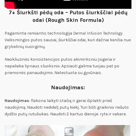
7+ Šiurkšti pėdų oda – Putos šiurkščiai pėdų
odai (Rough Skin Formula)
Pagaminta remiantis technologija
Dermal Infusion Technology
.
Veiksmingos putos sausai, šiurkščiai odai, kuri dažnai kenčia nuo
grybelinių susirgimų.
Neokliuzinės konsistencijos putos akimirksniu įsigeria ir
nepalieka lipnaus sluoksnio. Apsiauti galima tuojau pat po
priemonės panaudojimo. Netestuota su gyvūnais.
Naudojimas:
Naudojimas
: flakona laikyti stačią ir gerai išplakti prieš
naudojimą. Naudoti nedidelį putų kiekį. Turi būti graikinio riešuto
dydžio putų rutuliukas. Naudoti 2 kartus dienoje: ryte ir vakare.