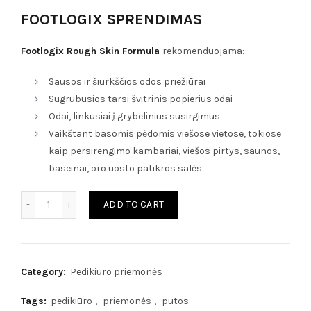
FOOTLOGIX SPRENDIMAS
Footlogix Rough Skin Formula
rekomenduojama:
Sausos ir šiurkščios odos priežiūrai
Sugrubusios tarsi švitrinis popierius odai
Odai, linkusiai į grybelinius susirgimus
Vaikštant basomis pėdomis viešose vietose, tokiose
kaip persirengimo kambariai, viešos pirtys, saunos,
baseinai, oro uosto patikros salės
FOOTLOGIX PRIEŠGRYBELINĖ PRIEMONĖ - ROUGH SKIN FORM
ADD TO CART
Category:
Pedikiūro priemonės
Tags:
pedikiūro
,
priemonės
,
putos