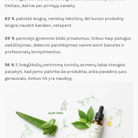
tikėtasi, dažnai per pirmąją savaitę.
63 %
pabrėžė lengvą, neriebią tekstūrą, dėl kurios produktą
lengva naudoti kasdien, netepant.
39 %
paminėjo gyvenimo būdo privalumus, tokius kaip patogus
vaikščiojimas, didesnis pasitikėjimas savimi avint basutes ir
profesionalų komplimentus.
56 %
5 žvaigždučių įvertinimą turinčių asmenų labai stengėsi
pasakyti, kad jiems patinka šie produktai, arba pavadino juos
geriausiais, kokius tik yra naudoję.