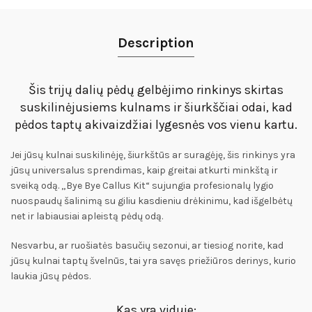
Description
Šis trijų dalių pėdų gelbėjimo rinkinys skirtas
suskilinėjusiems kulnams ir šiurkščiai odai, kad
pėdos taptų akivaizdžiai lygesnės vos vienu kartu.
Jei jūsų kulnai suskilinėję, šiurkštūs ar suragėję, šis rinkinys yra
jūsų universalus sprendimas, kaip greitai atkurti minkštą ir
sveiką odą. „Bye Bye Callus Kit“ sujungia profesionalų lygio
nuospaudų šalinimą su giliu kasdieniu drėkinimu, kad išgelbėtų
net ir labiausiai apleistą pėdų odą.
Nesvarbu, ar ruošiatės basučių sezonui, ar tiesiog norite, kad
jūsų kulnai taptų švelnūs, tai yra savęs priežiūros derinys, kurio
laukia jūsų pėdos.
Kas yra viduje: