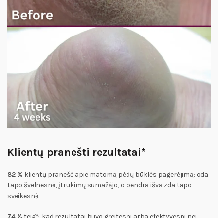
Klientų pranešti rezultatai*
82 %
klientų pranešė apie matomą pėdų būklės pagerėjimą: oda
tapo švelnesnė, įtrūkimų sumažėjo, o bendra išvaizda tapo
sveikesnė.
74 %
teigė, kad rezultatai buvo greitesni arba efektyvesni nei