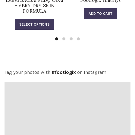
LABAI SAUSAI PĖDŲ ODAI
Footlogix rinkinys
– VERY DRY SKIN
€37.00
FORMULA
ADD TO CART
This
SELECT OPTIONS
product
has
multiple
variants.
The
options
may
Tag your photos with
#footlogix
on Instagram.
be
chosen
on
the
product
page