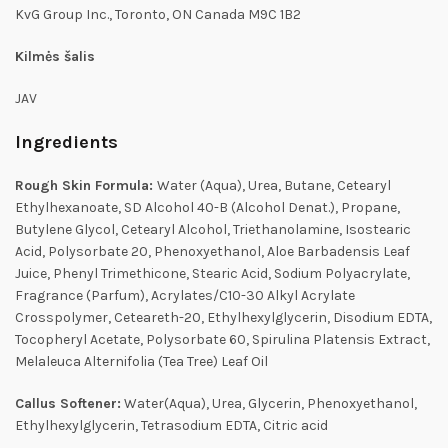
KvG Group Inc., Toronto, ON Canada M9C 1B2
Kilmės šalis
JAV
Ingredients
Rough Skin Formula:
Water (Aqua), Urea, Butane, Cetearyl
Ethylhexanoate, SD Alcohol 40-B (Alcohol Denat.), Propane,
Butylene Glycol, Cetearyl Alcohol, Triethanolamine, Isostearic
Acid, Polysorbate 20, Phenoxyethanol, Aloe Barbadensis Leaf
Juice, Phenyl Trimethicone, Stearic Acid, Sodium Polyacrylate,
Fragrance (Parfum), Acrylates/C10-30 Alkyl Acrylate
Crosspolymer, Ceteareth-20, Ethylhexylglycerin, Disodium EDTA,
Tocopheryl Acetate, Polysorbate 60, Spirulina Platensis Extract,
Melaleuca Alternifolia (Tea Tree) Leaf Oil
Callus Softener:
Water(Aqua), Urea, Glycerin, Phenoxyethanol,
Ethylhexylglycerin, Tetrasodium EDTA, Citric acid