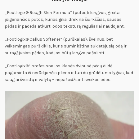
„Footlogix® Rough Skin Formula“ (putos): lengvos, greitai
įsigeriančios putos, kurios giliai drėkina šiurkščias, sausas
pėdas ir padeda atkurti odos tekstūrą reguliariai naudojant.
„Footlogix® Callus Softener“ (purškalas): švelnus, bet
veiksmingas purškiklis, kuris suminkština sukietėjusią odą ir
suragėjusias pėdas, kad jas būtų lengva pašalinti.
„Footlogix®“ profesionalios klasės dvipusė pėdų dildė –
pagaminta iš nerūdijančio plieno ir turi du grūdėtumo lygius, kad
saugiai šveistų ir valytų – nepažeidžiant sveikos odos.