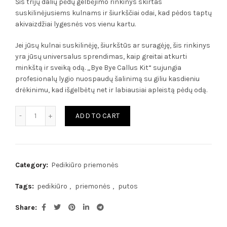
Šis trijų dalių pėdų gelbėjimo rinkinys skirtas
suskilinėjusiems kulnams ir šiurkščiai odai, kad pėdos taptų
akivaizdžiai lygesnės vos vienu kartu.
Jei jūsų kulnai suskilinėję, šiurkštūs ar suragėję, šis rinkinys
yra jūsų universalus sprendimas, kaip greitai atkurti
minkštą ir sveiką odą. „Bye Bye Callus Kit“ sujungia
profesionalų lygio nuospaudų šalinimą su giliu kasdieniu
drėkinimu, kad išgelbėtų net ir labiausiai apleistą pėdų odą.
Bye Bye Callus Footlogix rinkinys quantity
ADD TO CART
Category:
Pedikiūro priemonės
Tags:
pedikiūro
,
priemonės
,
putos
Share