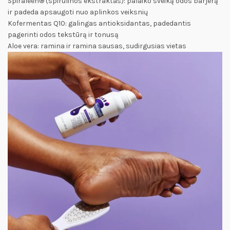
Spiraleen® (spirulinos ekstraktas): palaiko sveiką odos barjerą
ir padeda apsaugoti nuo aplinkos veiksnių
Kofermentas Q10: galingas antioksidantas, padedantis
pagerinti odos tekstūrą ir tonusą
Aloe vera: ramina ir ramina sausas, sudirgusias vietas