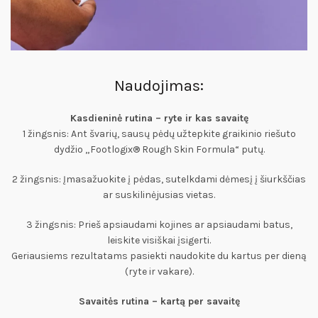
Naudojimas:
Kasdieninė rutina – ryte ir kas savaitę
1 žingsnis: Ant švarių, sausų pėdų užtepkite graikinio riešuto
dydžio „Footlogix® Rough Skin Formula“ putų.
2 žingsnis: Įmasažuokite į pėdas, sutelkdami dėmesį į šiurkščias
ar suskilinėjusias vietas.
3 žingsnis: Prieš apsiaudami kojines ar apsiaudami batus,
leiskite visiškai įsigerti.
Geriausiems rezultatams pasiekti naudokite du kartus per dieną
(ryte ir vakare).
Savaitės rutina – kartą per savaitę