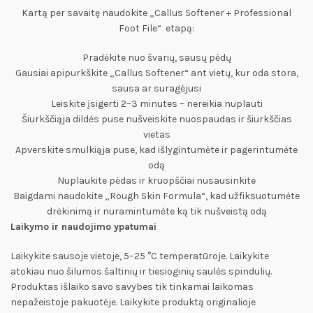
Kartą per savaitę naudokite „Callus Softener + Professional
Foot File“ etapą:
Pradėkite nuo švarių, sausų pėdų
Gausiai apipurkškite „Callus Softener“ ant vietų, kur oda stora,
sausa ar suragėjusi
Leiskite įsigerti 2–3 minutes – nereikia nuplauti
Šiurkščiąja dildės puse nušveiskite nuospaudas ir šiurkščias
vietas
Apverskite smulkiąja puse, kad išlygintumėte ir pagerintumėte
odą
Nuplaukite pėdas ir kruopščiai nusausinkite
Baigdami naudokite „Rough Skin Formula“, kad užfiksuotumėte
drėkinimą ir nuramintumėte ką tik nušveistą odą
Laikymo ir naudojimo ypatumai
Laikykite sausoje vietoje, 5–25 °C temperatūroje. Laikykite
atokiau nuo šilumos šaltinių ir tiesioginių saulės spindulių.
Produktas išlaiko savo savybes tik tinkamai laikomas
nepažeistoje pakuotėje. Laikykite produktą originalioje