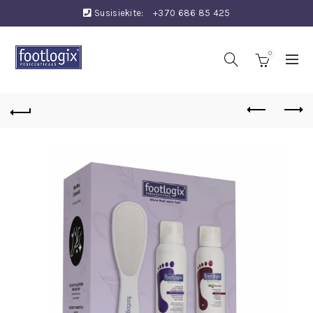
Susisiekite:
+370 686 85 425
0