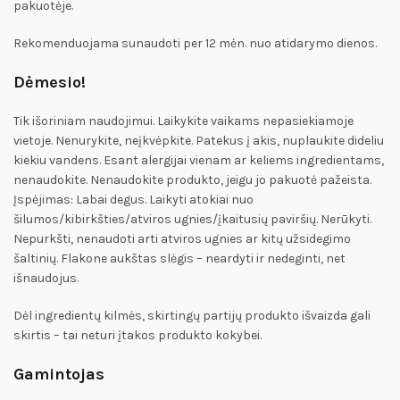
pakuotėje.
Rekomenduojama sunaudoti per 12 mėn. nuo atidarymo dienos.
Dėmesio!
Tik išoriniam naudojimui. Laikykite vaikams nepasiekiamoje
vietoje. Nenurykite, neįkvėpkite. Patekus į akis, nuplaukite dideliu
kiekiu vandens. Esant alergijai vienam ar keliems ingredientams,
nenaudokite. Nenaudokite produkto, jeigu jo pakuotė pažeista.
Įspėjimas: Labai degus. Laikyti atokiai nuo
šilumos/kibirkšties/atviros ugnies/įkaitusių paviršių. Nerūkyti.
Nepurkšti, nenaudoti arti atviros ugnies ar kitų užsidegimo
šaltinių. Flakone aukštas slėgis – neardyti ir nedeginti, net
išnaudojus.
Dėl ingredientų kilmės, skirtingų partijų produkto išvaizda gali
skirtis – tai neturi įtakos produkto kokybei.
Gamintojas