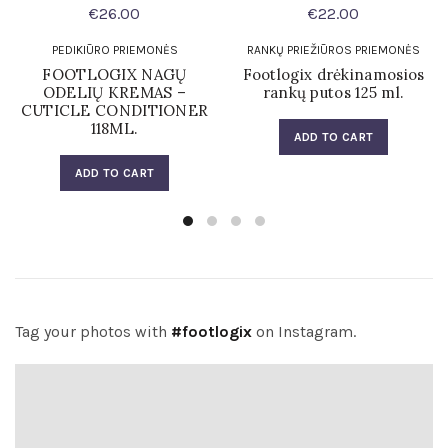
€
26.00
€
22.00
PEDIKIŪRO PRIEMONĖS
RANKŲ PRIEŽIŪROS PRIEMONĖS
FOOTLOGIX NAGŲ
Footlogix drėkinamosios
ODELIŲ KREMAS –
rankų putos 125 ml.
CUTICLE CONDITIONER
118ML.
ADD TO CART
ADD TO CART
Tag your photos with
#footlogix
on Instagram.