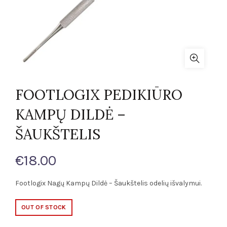
FOOTLOGIX PEDIKIŪRO
KAMPŲ DILDĖ –
ŠAUKŠTELIS
€
18.00
Footlogix Nagų Kampų Dildė – Šaukštelis odelių išvalymui.
OUT OF STOCK