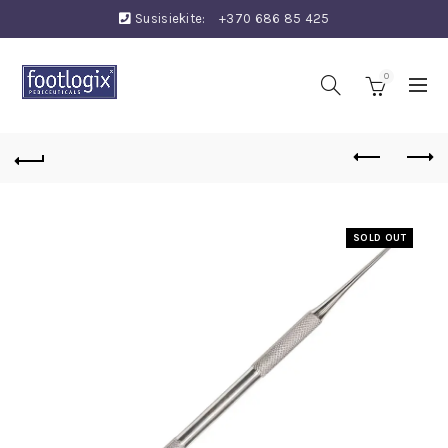
Susisiekite:
+370 686 85 425
0
SOLD OUT